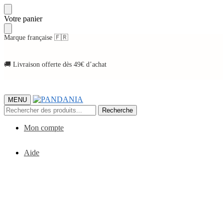
Skip
Skip
Votre panier
to
to
navigation
content
Marque française 🇫🇷
🚚 Livraison offerte dès 49€ d’achat
MENU
Recherche
Recherche
pour :
Mon compte
Aide