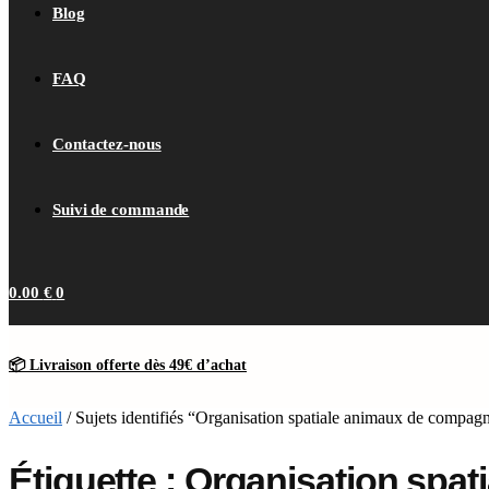
Blog
FAQ
Contactez-nous
Suivi de commande
0.00
€
0
📦 Livraison offerte dès 49€ d’achat
Accueil
/
Sujets identifiés “Organisation spatiale animaux de compag
Étiquette : Organisation spa