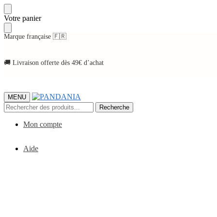
Skip
Skip
Votre panier
to
to
navigation
content
Marque française 🇫🇷
🚚 Livraison offerte dès 49€ d’achat
MENU
Recherche
Recherche
pour :
Mon compte
Aide