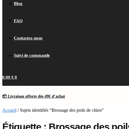
Blog
FAQ
Contactez-nous
Suivi de commande
0.00
€
0
📦 Livraison offerte dès 49€ d’achat
Accueil
/
Sujets identifiés “Brossage des poils de chien”
Étiquette : Brossage des poil