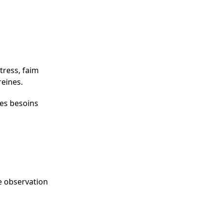
tress, faim
reines.
ses besoins
ne observation