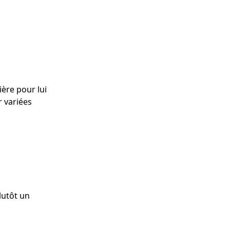
ière pour lui
r variées
lutôt un