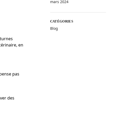
mars 2024
CATÉGORIES
Blog
cturnes
érinaire, en
épense pas
uver des