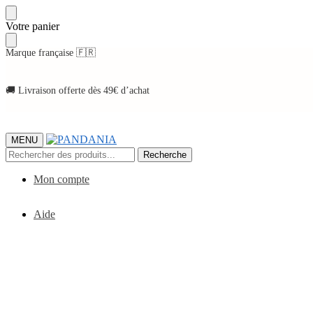
Skip
Skip
Votre panier
to
to
navigation
content
Marque française 🇫🇷
🚚 Livraison offerte dès 49€ d’achat
MENU
Recherche
Recherche
pour :
Mon compte
Aide