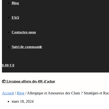
Blog
FAQ
Contactez-nous
Suivi de commande
0.00
€
0
📦 Livraison offerte dès 49€ d’achat
Accueil
/
Blog
/
Allergique et Amoureux des Chats ? Stratégies et Ra
mars 18, 2024